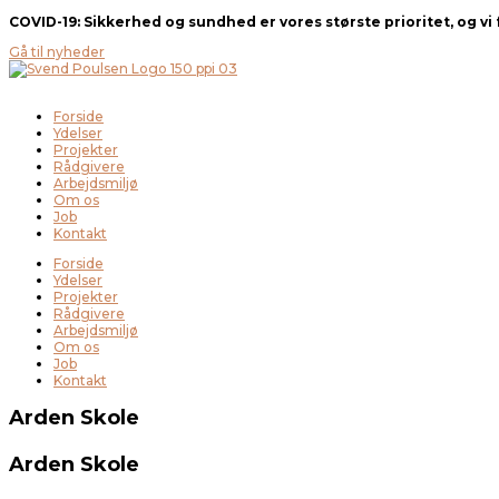
Gå
COVID-19:
Sikkerhed og sundhed er vores største prioritet, og vi
til
indholdet
Gå til nyheder
Forside
Ydelser
Projekter
Rådgivere
Arbejdsmiljø
Om os
Job
Kontakt
Forside
Ydelser
Projekter
Rådgivere
Arbejdsmiljø
Om os
Job
Kontakt
Arden Skole
Arden Skole