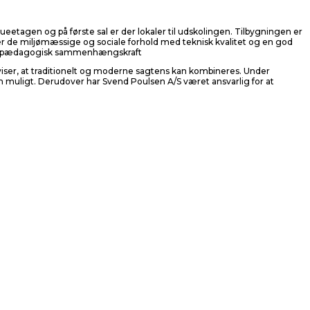
eetagen og på første sal er der lokaler til udskolingen. Tilbygningen er
rer de miljømæssige og sociale forhold med teknisk kvalitet og en god
 stor pædagogisk sammenhængskraft
viser, at traditionelt og moderne sagtens kan kombineres. Under
som muligt. Derudover har Svend Poulsen A/S været ansvarlig for at