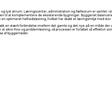
og lyst atrium. Læringscenter, administration og fællesrum er samlet i stu
år den til at komplementere de eksisterende bygninger. Byggeriet balance
kabe en optimeret helhedsløsning, hvilket har skabt et læringsmiljø med
kabt en stærk forbindelse imellem det gamle og det nye, på en måde der 
r at sikre flow og problemløsning, så processen er forløbet så effektivt 
else af byggemøder.