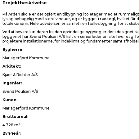
Projektbeskrivelse
På Arden skole er der opført en tilbygning i to etager med et rummeligt 
lys og behagelig med store vinduer, og er bygget i rød tegl, hvilket f
totaløkonomi. Hele udvidelsen er samlet i én fælles bygning, for at s
Ved at bevare kælderen fra den oprindelige bygning er der i designet s
byggeriet har Svend Poulsen A/S haft en seniorleder on site hver dag, fo
projektere installationerne, for indeklima og fundamenter samt afhold
Bygherre:
Mariagerfjord Kommune
Arkitekt:
Kjaer & Richter A/S
Ingeniør:
Svend Poulsen A/S
Kunde:
Mariagerfjord Kommune
Bruttoareal:
4.328 m²
Byggeår: