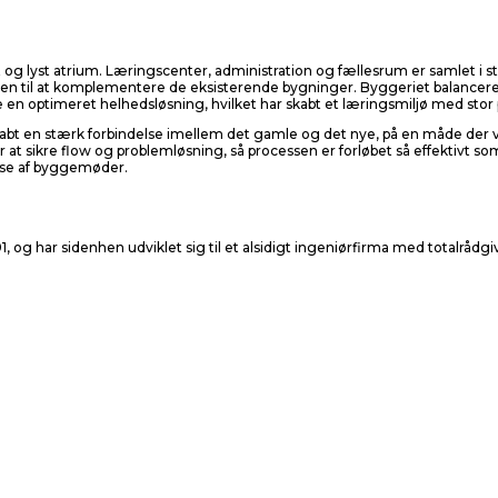
og lyst atrium. Læringscenter, administration og fællesrum er samlet i stu
år den til at komplementere de eksisterende bygninger. Byggeriet balance
kabe en optimeret helhedsløsning, hvilket har skabt et læringsmiljø med
kabt en stærk forbindelse imellem det gamle og det nye, på en måde der 
r at sikre flow og problemløsning, så processen er forløbet så effektivt 
else af byggemøder.
, og har sidenhen udviklet sig til et alsidigt ingeniørfirma med totalrå