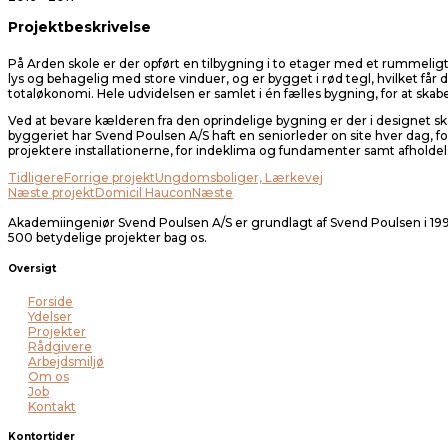
Projektbeskrivelse
På Arden skole er der opført en tilbygning i to etager med et rummeligt 
lys og behagelig med store vinduer, og er bygget i rød tegl, hvilket f
totaløkonomi. Hele udvidelsen er samlet i én fælles bygning, for at s
Ved at bevare kælderen fra den oprindelige bygning er der i designet s
byggeriet har Svend Poulsen A/S haft en seniorleder on site hver dag, fo
projektere installationerne, for indeklima og fundamenter samt afhold
Tidligere
Forrige projekt
Ungdomsboliger, Lærkevej
Næste projekt
Domicil Haucon
Næste
Akademiingeniør Svend Poulsen A/S er grundlagt af Svend Poulsen i 1991
500 betydelige projekter bag os.
Oversigt
Forside
Ydelser
Projekter
Rådgivere
Arbejdsmiljø
Om os
Job
Kontakt
Kontortider