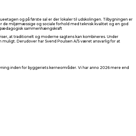
eetagen og på første sal er der lokaler til udskolingen. Tilbygningen er
rer de miljømæssige og sociale forhold med teknisk kvalitet og en god
 stor pædagogisk sammenhængskraft
viser, at traditionelt og moderne sagtens kan kombineres. Under
som muligt. Derudover har Svend Poulsen A/S været ansvarlig for at
dgivning inden for byggeriets kerneområder. Vi har anno 2026 mere end