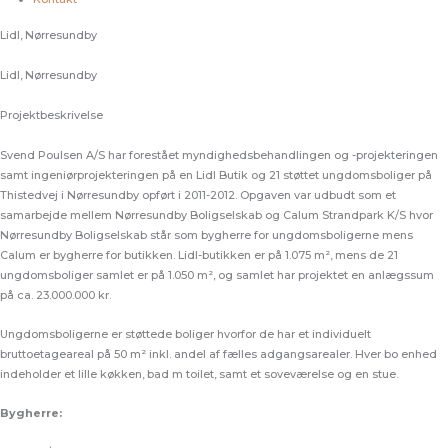
Lidl, Nørresundby
Lidl, Nørresundby
Projektbeskrivelse
Svend Poulsen A/S har forestået myndighedsbehandlingen og -projekteringen
samt ingeniørprojekteringen på en Lidl Butik og 21 støttet ungdomsboliger på
Thistedvej i Nørresundby opført i 2011-2012. Opgaven var udbudt som et
samarbejde mellem Nørresundby Boligselskab og Calum Strandpark K/S hvor
Nørresundby Boligselskab står som bygherre for ungdomsboligerne mens
Calum er bygherre for butikken. Lidl-butikken er på 1.075 m², mens de 21
ungdomsboliger samlet er på 1.050 m², og samlet har projektet en anlægssum
på ca. 23.000.000 kr.
Ungdomsboligerne er støttede boliger hvorfor de har et individuelt
bruttoetageareal på 50 m² inkl. andel af fælles adgangsarealer. Hver bo enhed
indeholder et lille køkken, bad m toilet, samt et soveværelse og en stue.
Bygherre: