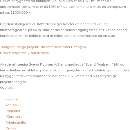
Calum er bygherre for butikken. Lidl-butikken er på 1.075 m², mens de 21
ungdomsboliger samlet er på 1.050 m², og samlet har projektet en anlægssum
på ca. 23.000.000 kr.
Ungdomsboligerne er støttede boliger hvorfor de har et individuelt
bruttoetageareal på 50 m² inkl. andel af fælles adgangsarealer. Hver bo enhed
indeholder et lille køkken, bad m toilet, samt et soveværelse og en stue.
Tidligere
Forrige projekt
Uddannelsescenter Danogips
Næste projekt
VUC Aars
Næste
Akademiingeniør Svend Poulsen A/S er grundlagt af Svend Poulsen i 1991, og
har sidenhen udviklet sig til et alsidigt ingeniørfirma med totalrådgivning inden
for byggeriets kerneområder. Vi har anno 2026 mere end 500 betydelige
projekter bag os.
Oversigt
Forside
Ydelser
Projekter
Rådgivere
Arbejdsmiljø
Om os