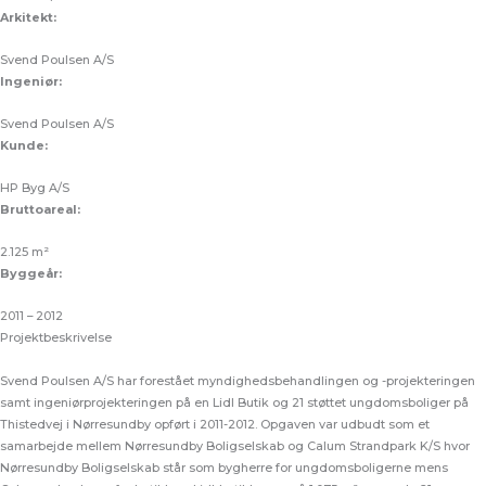
Arkitekt:
Svend Poulsen A/S
Ingeniør:
Svend Poulsen A/S
Kunde:
HP Byg A/S
Bruttoareal:
2.125 m²
Byggeår:
2011 – 2012
Projektbeskrivelse
Svend Poulsen A/S har forestået myndighedsbehandlingen og -projekteringen
samt ingeniørprojekteringen på en Lidl Butik og 21 støttet ungdomsboliger på
Thistedvej i Nørresundby opført i 2011-2012. Opgaven var udbudt som et
samarbejde mellem Nørresundby Boligselskab og Calum Strandpark K/S hvor
Nørresundby Boligselskab står som bygherre for ungdomsboligerne mens