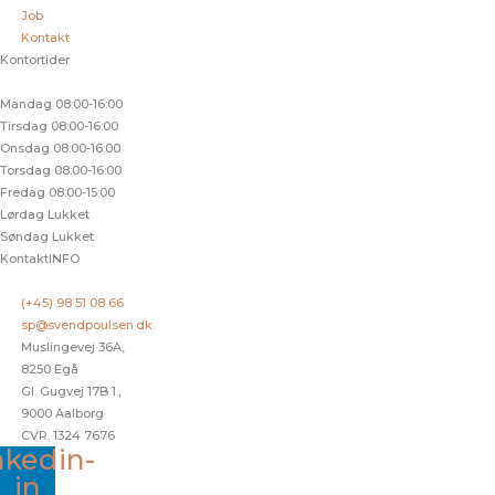
Job
Kontakt
Kontortider
Mandag
08:00-16:00
Tirsdag
08:00-16:00
Onsdag
08:00-16:00
Torsdag
08:00-16:00
Fredag
08:00-15:00
Lørdag
Lukket
Søndag
Lukket
KontaktINFO
(+45) 98 51 08 66
sp@svendpoulsen.dk
Muslingevej 36A,
8250 Egå
Gl. Gugvej 17B 1.,
9000 Aalborg
CVR. 1324 7676
nkedin-
in