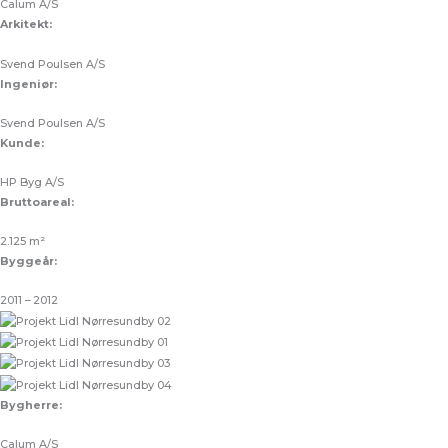
Calum A/S
Arkitekt:
Svend Poulsen A/S
Ingeniør:
Svend Poulsen A/S
Kunde:
HP Byg A/S
Bruttoareal:
2.125 m²
Byggeår:
2011 – 2012
Bygherre:
Calum A/S