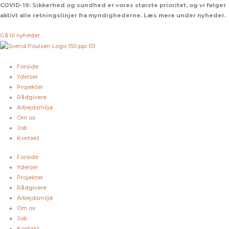
Gå
COVID-19:
Sikkerhed og sundhed er vores største prioritet, og vi følger
til
aktivt alle retningslinjer fra myndighederne. Læs mere under nyheder.
indholdet
Gå til nyheder
Forside
Ydelser
Projekter
Rådgivere
Arbejdsmiljø
Om os
Job
Kontakt
Forside
Ydelser
Projekter
Rådgivere
Arbejdsmiljø
Om os
Job
Kontakt