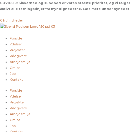
Gå
COVID-19:
Sikkerhed og sundhed er vores største prioritet, og vi følger
til
aktivt alle retningslinjer fra myndighederne. Læs mere under nyheder.
indholdet
Gå til nyheder
Forside
Ydelser
Projekter
Rådgivere
Arbejdsmiljø
Om os
Job
Kontakt
Forside
Ydelser
Projekter
Rådgivere
Arbejdsmiljø
Om os
Job
Kontakt