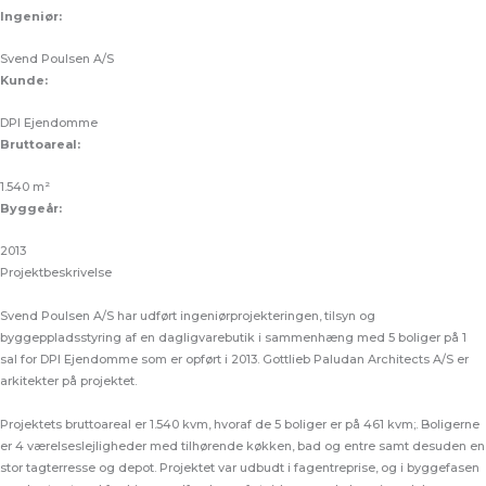
Ingeniør:
Svend Poulsen A/S
Kunde:
DPI Ejendomme
Bruttoareal:
1.540 m²
Byggeår:
2013
Projektbeskrivelse
Svend Poulsen A/S har udført ingeniørprojekteringen, tilsyn og
byggeppladsstyring af en dagligvarebutik i sammenhæng med 5 boliger på 1
sal for DPI Ejendomme som er opført i 2013. Gottlieb Paludan Architects A/S er
arkitekter på projektet.
Projektets bruttoareal er 1.540 kvm, hvoraf de 5 boliger er på 461 kvm;. Boligerne
er 4 værelseslejligheder med tilhørende køkken, bad og entre samt desuden en
stor tagterresse og depot. Projektet var udbudt i fagentreprise, og i byggefasen