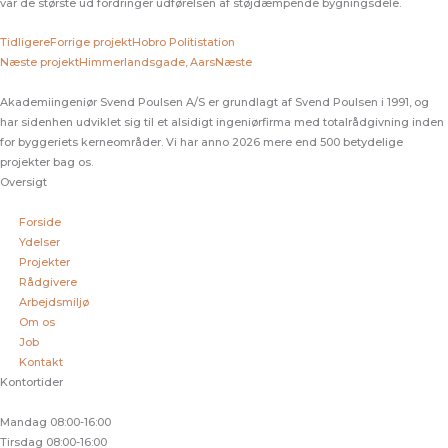
var de største ud fordringer udførelsen af støjdæmpende bygningsdele.
Tidligere
Forrige projekt
Hobro Politistation
Næste projekt
Himmerlandsgade, Aars
Næste
Akademiingeniør Svend Poulsen A/S er grundlagt af Svend Poulsen i 1991, og
har sidenhen udviklet sig til et alsidigt ingeniørfirma med totalrådgivning inden
for byggeriets kerneområder. Vi har anno 2026 mere end 500 betydelige
projekter bag os.
Oversigt
Forside
Ydelser
Projekter
Rådgivere
Arbejdsmiljø
Om os
Job
Kontakt
Kontortider
Mandag
08:00-16:00
Tirsdag
08:00-16:00