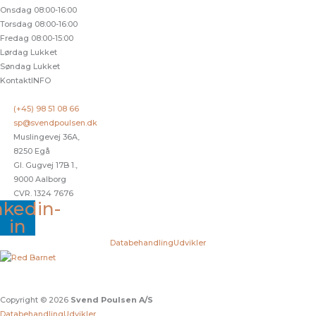
Onsdag
08:00-16:00
Torsdag
08:00-16:00
Fredag
08:00-15:00
Lørdag
Lukket
Søndag
Lukket
KontaktINFO
(+45) 98 51 08 66
sp@svendpoulsen.dk
Muslingevej 36A,
8250 Egå
Gl. Gugvej 17B 1.,
9000 Aalborg
CVR. 1324 7676
nkedin-
in
Databehandling
Udvikler
Copyright © 2026
Svend Poulsen A/S
Databehandling
Udvikler