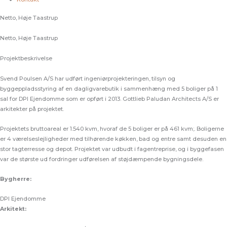
Netto, Høje Taastrup
Netto, Høje Taastrup
Projektbeskrivelse
Svend Poulsen A/S har udført ingeniørprojekteringen, tilsyn og
byggeppladsstyring af en dagligvarebutik i sammenhæng med 5 boliger på 1
sal for DPI Ejendomme som er opført i 2013. Gottlieb Paludan Architects A/S er
arkitekter på projektet.
Projektets bruttoareal er 1.540 kvm, hvoraf de 5 boliger er på 461 kvm;. Boligerne
er 4 værelseslejligheder med tilhørende køkken, bad og entre samt desuden en
stor tagterresse og depot. Projektet var udbudt i fagentreprise, og i byggefasen
var de største ud fordringer udførelsen af støjdæmpende bygningsdele.
Bygherre:
DPI Ejendomme
Arkitekt: