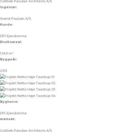
Gottlieb Paludan Architects A/S
Ingeniør:
Svend Poulsen A/S
Kunde:
DPI Ejendomme
Bruttoareal:
1.540 m²
Byggeår:
2013
Bygherre:
DPI Ejendomme
Arkitekt:
Gottlieb Paludan Architects A/S