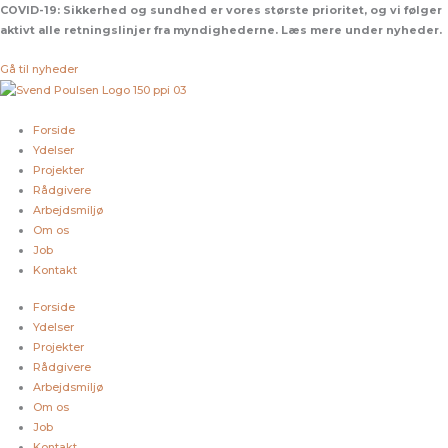
Gå
COVID-19:
Sikkerhed og sundhed er vores største prioritet, og vi følger
til
aktivt alle retningslinjer fra myndighederne. Læs mere under nyheder.
indholdet
Gå til nyheder
Forside
Ydelser
Projekter
Rådgivere
Arbejdsmiljø
Om os
Job
Kontakt
Forside
Ydelser
Projekter
Rådgivere
Arbejdsmiljø
Om os
Job
Kontakt