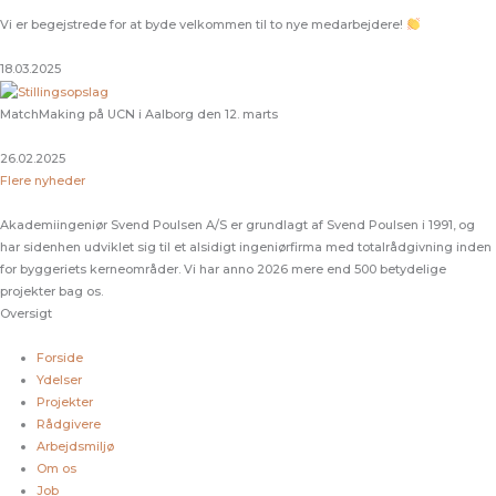
Vi er begejstrede for at byde velkommen til to nye medarbejdere!
18.03.2025
MatchMaking på UCN i Aalborg den 12. marts
26.02.2025
Flere nyheder
Akademiingeniør Svend Poulsen A/S er grundlagt af Svend Poulsen i 1991, og
har sidenhen udviklet sig til et alsidigt ingeniørfirma med totalrådgivning inden
for byggeriets kerneområder. Vi har anno 2026 mere end 500 betydelige
projekter bag os.
Oversigt
Forside
Ydelser
Projekter
Rådgivere
Arbejdsmiljø
Om os
Job