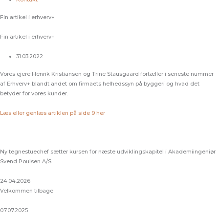
Fin artikel i erhverv+
Fin artikel i erhverv+
31.03.2022
Vores ejere Henrik Kristiansen og Trine Stausgaard fortæller i seneste nummer
af Erhverv+ blandt andet om firmaets helhedssyn på byggeri og hvad det
betyder for vores kunder.
Læs eller genlæs artiklen på side 9 her
Ny tegnestuechef sætter kursen for næste udviklingskapitel i Akademiingeniør
Svend Poulsen A/S
24.04.2026
Velkommen tilbage
07.07.2025