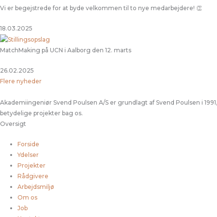
Vi er begejstrede for at byde velkommen til to nye medarbejdere! 👏
18.03.2025
MatchMaking på UCN i Aalborg den 12. marts
26.02.2025
Flere nyheder
Akademiingeniør Svend Poulsen A/S er grundlagt af Svend Poulsen i 1991,
betydelige projekter bag os.
Oversigt
Forside
Ydelser
Projekter
Rådgivere
Arbejdsmiljø
Om os
Job