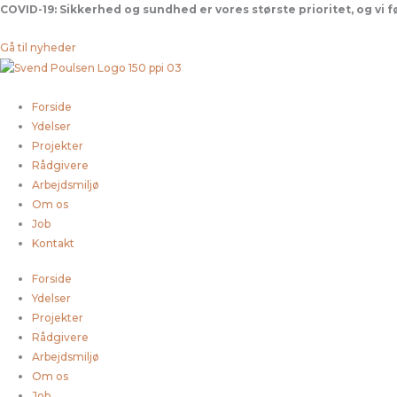
Gå
COVID-19:
Sikkerhed og sundhed er vores største prioritet, og vi 
til
indholdet
Gå til nyheder
Forside
Ydelser
Projekter
Rådgivere
Arbejdsmiljø
Om os
Job
Kontakt
Forside
Ydelser
Projekter
Rådgivere
Arbejdsmiljø
Om os
Job