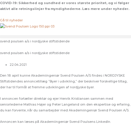
Gå
COVID-19:
Sikkerhed og sundhed er vores største prioritet, og vi følger
til
aktivt alle retningslinjer fra myndighederne. Læs mere under nyheder.
indholdet
Gå til nyheder
svend poulsen a/s i nordjyske stiftstidende
svend poulsen a/s i nordjyske stiftstidende
22.04.2021
Den 18. april kunne Akademiingeniør Svend Poulsen A/S findes i NORDJYSKE
Stiftstidendes annoncetillæg ”Byer i udvikling,” der beskriver forskellige tiltag,
der har til formål at fremme udviklingen af nordjyske byer.
I annoncen fortæller direktør og ejer Henrik Kristiansen sammen med
seniorlederne Mathias Højer og Peter Langeland om den ekspertise og erfaring,
du kan forvente, når du samarbejder med Akademiingeniør Svend Poulsen A/S.
Annoncen kan læses på Akademiingeniør Svend Poulsens LinkedIn.