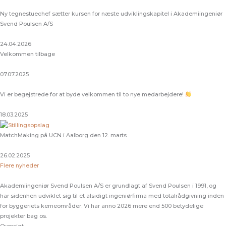
Ny tegnestuechef sætter kursen for næste udviklingskapitel i Akademiingeniør
Svend Poulsen A/S
24.04.2026
Velkommen tilbage
07.07.2025
Vi er begejstrede for at byde velkommen til to nye medarbejdere!
18.03.2025
MatchMaking på UCN i Aalborg den 12. marts
26.02.2025
Flere nyheder
Akademiingeniør Svend Poulsen A/S er grundlagt af Svend Poulsen i 1991, og
har sidenhen udviklet sig til et alsidigt ingeniørfirma med totalrådgivning inden
for byggeriets kerneområder. Vi har anno 2026 mere end 500 betydelige
projekter bag os.