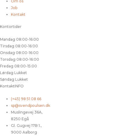
Om os
Job
Kontakt
Kontortider
Mandag
08:00-16:00
Tirsdag
08:00-16:00
Onsdag
08:00-16:00
Torsdag
08:00-16:00
Fredag
08:00-15:00
Lørdag
Lukket
Søndag
Lukket
KontaktINFO
(+45) 98 51 08 66
sp@svendpoulsen.dk
Muslingevej 36A,
8250 Egå
Gl. Gugvej 17B 1.,
9000 Aalborg