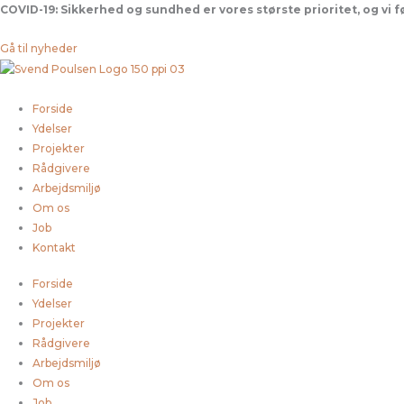
Gå
COVID-19:
Sikkerhed og sundhed er vores største prioritet, og vi 
til
indholdet
Gå til nyheder
Forside
Ydelser
Projekter
Rådgivere
Arbejdsmiljø
Om os
Job
Kontakt
Forside
Ydelser
Projekter
Rådgivere
Arbejdsmiljø
Om os
Job