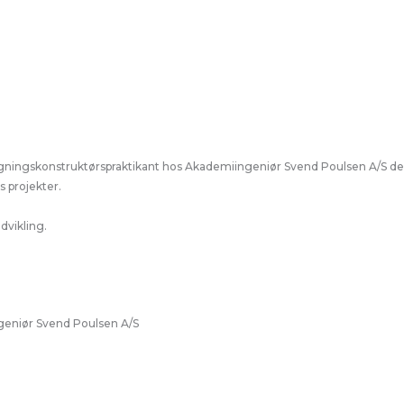
ygningskonstruktørspraktikant hos Akademiingeniør Svend Poulsen A/S den 1
s projekter.
dvikling.
ngeniør Svend Poulsen A/S