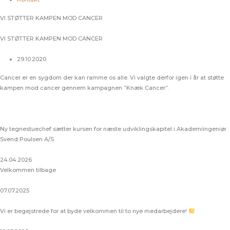
VI STØTTER KAMPEN MOD CANCER
VI STØTTER KAMPEN MOD CANCER
29.10.2020
Cancer er en sygdom der kan ramme os alle. Vi valgte derfor igen i år at støtte
kampen mod cancer gennem kampagnen ”Knæk Cancer”.
Ny tegnestuechef sætter kursen for næste udviklingskapitel i Akademiingeniør
Svend Poulsen A/S
24.04.2026
Velkommen tilbage
07.07.2025
Vi er begejstrede for at byde velkommen til to nye medarbejdere!