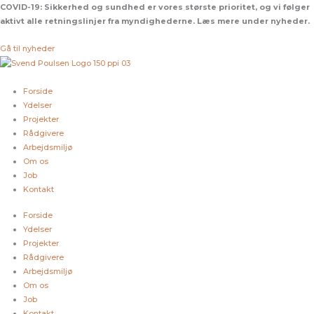
Gå
COVID-19:
Sikkerhed og sundhed er vores største prioritet, og vi følger
til
aktivt alle retningslinjer fra myndighederne. Læs mere under nyheder.
indholdet
Gå til nyheder
Forside
Ydelser
Projekter
Rådgivere
Arbejdsmiljø
Om os
Job
Kontakt
Forside
Ydelser
Projekter
Rådgivere
Arbejdsmiljø
Om os
Job
Kontakt