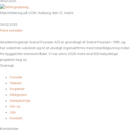
18.03.2025
MatchMaking på UCN i Aalborg den 12. marts
26.02.2025
Flere nyheder
Akademiingeniør Svend Poulsen A/S er grundlagt af Svend Poulsen i 1991, og
har sidenhen udviklet sig til et alsidigt ingeniørfirma med totalrådgivning inden
for byggeriets kerneområder. Vi har anno 2026 mere end 500 betydelige
projekter bag os.
Oversigt
Forside
Ydelser
Projekter
Rådgivere
Arbejdsmiljø
Om os
Job
Kontakt
Kontortider