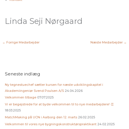
Linda Seji Nørgaard
←
Forrige Medarbejder
Næste Medarbejder
→
Seneste indlæg
Ny tegnestuechef sætter kursen for næste udviklingskapitel i
Akademiingeniør Svend Poulsen A/S
24.04.2026
Velkommen tilbage
07.07.2025
Vi er begejstrede for at byde velkommen til to nye medarbejdere! 👏
18.03.2025
MatchMaking på UCN i Aalborg den 12. marts
26.02.2025
Velkommen til vores nye bygningskonstruktørspraktikant
24.02.2025