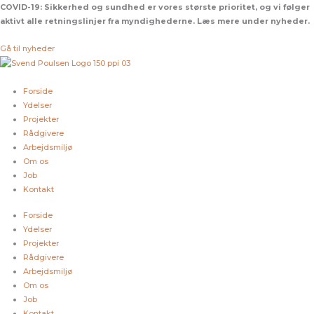
Gå
COVID-19:
Sikkerhed og sundhed er vores største prioritet, og vi følger
til
aktivt alle retningslinjer fra myndighederne. Læs mere under nyheder.
indholdet
Gå til nyheder
Forside
Ydelser
Projekter
Rådgivere
Arbejdsmiljø
Om os
Job
Kontakt
Forside
Ydelser
Projekter
Rådgivere
Arbejdsmiljø
Om os
Job
Kontakt