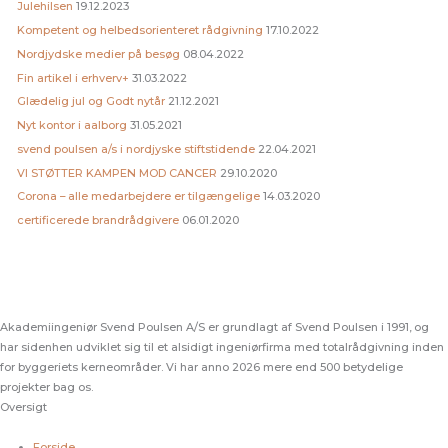
Julehilsen
19.12.2023
Kompetent og helbedsorienteret rådgivning
17.10.2022
Nordjydske medier på besøg
08.04.2022
Fin artikel i erhverv+
31.03.2022
Glædelig jul og Godt nytår
21.12.2021
Nyt kontor i aalborg
31.05.2021
svend poulsen a/s i nordjyske stiftstidende
22.04.2021
VI STØTTER KAMPEN MOD CANCER
29.10.2020
Corona – alle medarbejdere er tilgængelige
14.03.2020
certificerede brandrådgivere
06.01.2020
Akademiingeniør Svend Poulsen A/S er grundlagt af Svend Poulsen i 1991, og
har sidenhen udviklet sig til et alsidigt ingeniørfirma med totalrådgivning inden
for byggeriets kerneområder. Vi har anno 2026 mere end 500 betydelige
projekter bag os.
Oversigt
Forside