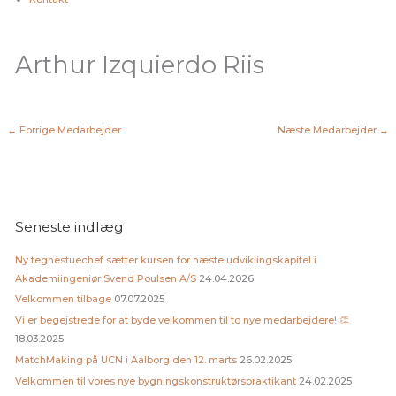
Arthur Izquierdo Riis
←
Forrige Medarbejder
Næste Medarbejder
→
Seneste indlæg
Ny tegnestuechef sætter kursen for næste udviklingskapitel i
Akademiingeniør Svend Poulsen A/S
24.04.2026
Velkommen tilbage
07.07.2025
Vi er begejstrede for at byde velkommen til to nye medarbejdere! 👏
18.03.2025
MatchMaking på UCN i Aalborg den 12. marts
26.02.2025
Velkommen til vores nye bygningskonstruktørspraktikant
24.02.2025