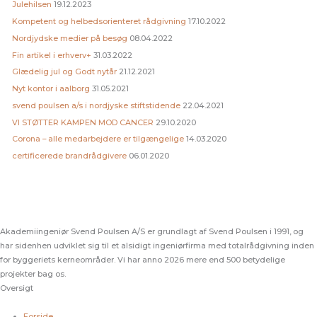
Julehilsen
19.12.2023
Kompetent og helbedsorienteret rådgivning
17.10.2022
Nordjydske medier på besøg
08.04.2022
Fin artikel i erhverv+
31.03.2022
Glædelig jul og Godt nytår
21.12.2021
Nyt kontor i aalborg
31.05.2021
svend poulsen a/s i nordjyske stiftstidende
22.04.2021
VI STØTTER KAMPEN MOD CANCER
29.10.2020
Corona – alle medarbejdere er tilgængelige
14.03.2020
certificerede brandrådgivere
06.01.2020
Akademiingeniør Svend Poulsen A/S er grundlagt af Svend Poulsen i 1991, og
har sidenhen udviklet sig til et alsidigt ingeniørfirma med totalrådgivning inden
for byggeriets kerneområder. Vi har anno 2026 mere end 500 betydelige
projekter bag os.
Oversigt
Forside