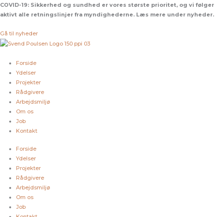
Gå
COVID-19:
Sikkerhed og sundhed er vores største prioritet, og vi følger
til
aktivt alle retningslinjer fra myndighederne. Læs mere under nyheder.
indholdet
Gå til nyheder
Forside
Ydelser
Projekter
Rådgivere
Arbejdsmiljø
Om os
Job
Kontakt
Forside
Ydelser
Projekter
Rådgivere
Arbejdsmiljø
Om os
Job
Kontakt