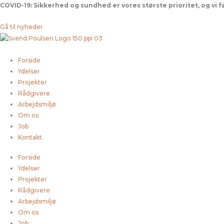
Gå
COVID-19:
Sikkerhed og sundhed er vores største prioritet, og vi 
til
indholdet
Gå til nyheder
Forside
Ydelser
Projekter
Rådgivere
Arbejdsmiljø
Om os
Job
Kontakt
Forside
Ydelser
Projekter
Rådgivere
Arbejdsmiljø
Om os
Job