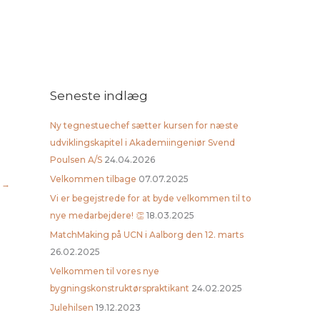
Seneste indlæg
Ny tegnestuechef sætter kursen for næste
udviklingskapitel i Akademiingeniør Svend
Poulsen A/S
24.04.2026
Velkommen tilbage
07.07.2025
r
→
Vi er begejstrede for at byde velkommen til to
nye medarbejdere! 👏
18.03.2025
MatchMaking på UCN i Aalborg den 12. marts
26.02.2025
Velkommen til vores nye
bygningskonstruktørspraktikant
24.02.2025
Julehilsen
19.12.2023