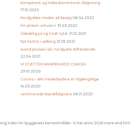
Kompetent og helbedsorienteret rådgivning
17.10.2022
Nordjydske medier på besøg
08.04.2022
Fin artikel i erhverv+
31.03.2022
Glædelig jul og Godt nytår
21.12.2021
Nyt kontor i aalborg
31.05.2021
svend poulsen a/s i nordjyske stiftstidende
22.04.2021
VI STØTTER KAMPEN MOD CANCER
29.10.2020
Corona – alle medarbejdere er tilgængelige
14.03.2020
certificerede brandrådgivere
06.01.2020
givning inden for byggeriets kerneområder. Vi har anno 2026 mere end 500