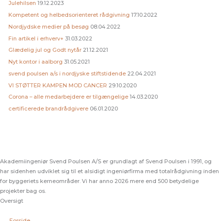
Julehilsen
19.12.2023
Kompetent og helbedsorienteret rådgivning
17.10.2022
Nordjydske medier på besøg
08.04.2022
Fin artikel i erhverv+
31.03.2022
Glædelig jul og Godt nytår
21.12.2021
Nyt kontor i aalborg
31.05.2021
svend poulsen a/s i nordjyske stiftstidende
22.04.2021
VI STØTTER KAMPEN MOD CANCER
29.10.2020
Corona – alle medarbejdere er tilgængelige
14.03.2020
certificerede brandrådgivere
06.01.2020
Akademiingeniør Svend Poulsen A/S er grundlagt af Svend Poulsen i 1991, og
har sidenhen udviklet sig til et alsidigt ingeniørfirma med totalrådgivning inden
for byggeriets kerneområder. Vi har anno 2026 mere end 500 betydelige
projekter bag os.
Oversigt
Forside