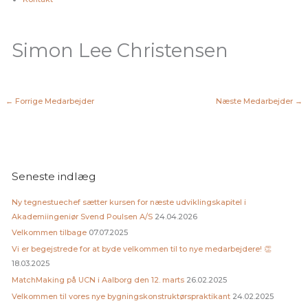
Simon Lee Christensen
←
Forrige Medarbejder
Næste Medarbejder
→
Seneste indlæg
Ny tegnestuechef sætter kursen for næste udviklingskapitel i
Akademiingeniør Svend Poulsen A/S
24.04.2026
Velkommen tilbage
07.07.2025
Vi er begejstrede for at byde velkommen til to nye medarbejdere! 👏
18.03.2025
MatchMaking på UCN i Aalborg den 12. marts
26.02.2025
Velkommen til vores nye bygningskonstruktørspraktikant
24.02.2025