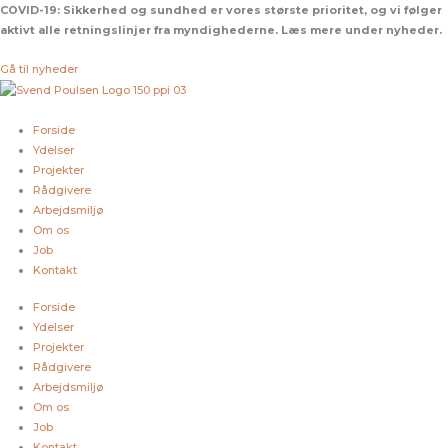
Gå
COVID-19:
Sikkerhed og sundhed er vores største prioritet, og vi følger
til
aktivt alle retningslinjer fra myndighederne. Læs mere under nyheder.
indholdet
Gå til nyheder
Forside
Ydelser
Projekter
Rådgivere
Arbejdsmiljø
Om os
Job
Kontakt
Forside
Ydelser
Projekter
Rådgivere
Arbejdsmiljø
Om os
Job
Kontakt