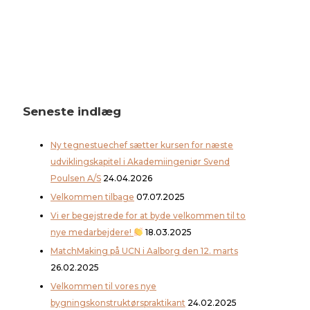
Seneste indlæg
Ny tegnestuechef sætter kursen for næste
udviklingskapitel i Akademiingeniør Svend
Poulsen A/S
24.04.2026
Velkommen tilbage
07.07.2025
Vi er begejstrede for at byde velkommen til to
nye medarbejdere!
18.03.2025
MatchMaking på UCN i Aalborg den 12. marts
26.02.2025
Velkommen til vores nye
bygningskonstruktørspraktikant
24.02.2025