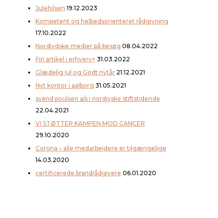
Julehilsen
19.12.2023
Kompetent og helbedsorienteret rådgivning
17.10.2022
Nordjydske medier på besøg
08.04.2022
Fin artikel i erhverv+
31.03.2022
Glædelig jul og Godt nytår
21.12.2021
Nyt kontor i aalborg
31.05.2021
svend poulsen a/s i nordjyske stiftstidende
22.04.2021
VI STØTTER KAMPEN MOD CANCER
29.10.2020
Corona – alle medarbejdere er tilgængelige
14.03.2020
certificerede brandrådgivere
06.01.2020