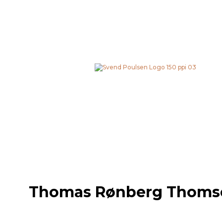
Gå
til
indholdet
Thomas Rønberg Thoms